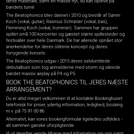
dette materiale, samt en masse nyt, du kan opleve på
bandets turné.
The Beatophonics blev dannet i 2010 og består af Søren
Koch (vokal, guitar), Rasmus Schrøder (vokal, bas),
Flemming Koch (vokal, trommer). Sammen har gruppen
spillet små 100 koncerter og gæstet større spillesteder og
festivaller over hele Danmark. De har allerede opnået stor
anerkendelse for deres stilrene koncept og deres
forrygende livesets.
The Beatophonics udgav i 2015 deres selvbetitlede
debutalbum som tog anmelderne med storm og sikrede
bandet massiv airplay på P4 og P5.
BOOK THE BEATOPHONICS TIL JERES NÆSTE
ARRANGEMENT?
Du er altid meget velkommen til at kontakte Bookinghuset
telefonisk for priser, yderlig information, ledighed, booking
m.v. på 75 91 00 86
Alternativt, kan vores bookingformular ligeledes udfyldes -
alt sammen ganske uforpligtende.
Vi vil derefter vende tilbage med information om pris samt