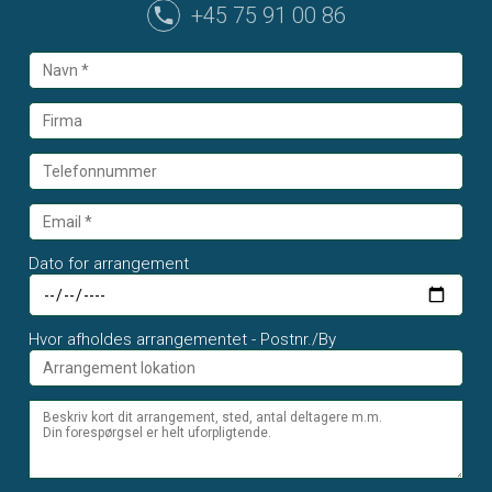
+45 75 91 00 86
Dato for arrangement
Hvor afholdes arrangementet - Postnr./By