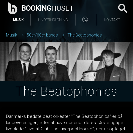
BOOKING
HUSET
MUSIK
UNDERHOLDNING
KONTAKT
Musik
50er/60er bands
The Beatophonics
The Beatophonics
Danmarks bedste beat orkester "The Beatophonics" er på
landevejen igen, efter at have udsendt deres første rigtige
liveplade “Live at Club The Liverpool House”, der er optaget