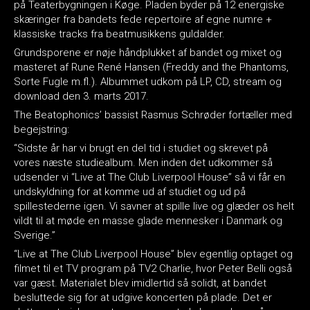
på Teaterbygningen i Køge. Pladen byder på 12 energiske
skæringer fra bandets fede repertoire af egne numre +
klassiske tracks fra beatmusikkens guldalder.
Grundsporene er nøje håndplukket af bandet og mixet og
masteret af Rune René Hansen (Freddy and the Phantoms,
Sorte Fugle m.fl.). Albummet udkom på LP, CD, stream og
download den 3. marts 2017.
The Beatophonics’ bassist Rasmus Schrøder fortæller med
begejstring:
“Sidste år har vi brugt en del tid i studiet og skrevet på
vores næste studiealbum. Men inden det udkommer så
udsender vi “Live at The Club Liverpool House” så vi får en
undskyldning for at komme ud af studiet og ud på
spillestederne igen. Vi savner at spille live og glæder os helt
vildt til at møde en masse glade mennesker i Danmark og
Sverige.”
“Live at The Club Liverpool House” blev egentlig optaget og
filmet til et TV program på TV2 Charlie, hvor Peter Belli også
var gæst. Materialet blev imidlertid så solidt, at bandet
besluttede sig for at udgive koncerten på plade. Det er