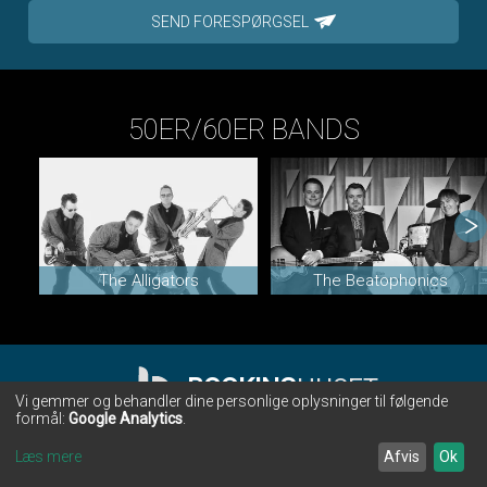
SEND FORESPØRGSEL
50ER/60ER BANDS
The Alligators
The Beatophonics
BOOKING
HUSET
Vi gemmer og behandler dine personlige oplysninger til følgende
formål:
Google Analytics
.
BOOKINGHUSET • CHR. WINTHERS VEJ 28 • 7000 FREDERICIA
•
TLF. 75 91 00 86
•
INFO@BOOKINGHUSET.DK
Læs mere
Afvis
Ok