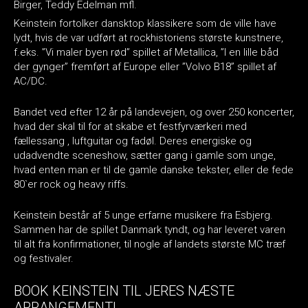
Birger, Teddy Edelman mfl.
Keinstein fortolker dansktop klassikere som de ville have
lydt, hvis de var udført at rockhistoriens største kunstnere,
f.eks. ”Vi maler byen rød” spillet af Metallica, ”I en lille båd
der gynger” fremført af Europe eller ”Volvo B18” spillet af
AC/DC.
Bandet ved efter 12 år på landevejen, og over 250 koncerter,
hvad der skal til for at skabe et festfyrværkeri med
fællessang , luftguitar og fadøl. Deres energiske og
udadvendte sceneshow, sætter gang i gamle som unge,
hvad enten man er til de gamle danske tekster, eller de fede
80`er rock og heavy riffs.
Keinstein består af 5 unge erfarne musikere fra Esbjerg.
Sammen har de spillet Danmark tyndt, og har leveret varen
til alt fra konfirmationer, til nogle af landets største MC træf
og festivaler.
BOOK KEINSTEIN TIL JERES NÆSTE
ARRANGEMENT!