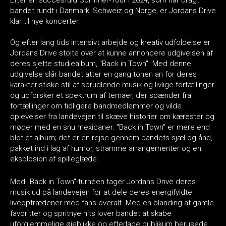
bandet rundt i Danmark, Schweiz og Norge, er Jordans Drive
klar til nye koncerter.
Og efter lang tids intensivt arbejde og kreativ udfoldelse er
Jordans Drive stolte over at kunne annoncere udgivelsen af
deres sjette studiealbum, "Back in Town". Med denne
udgivelse slår bandet atter en gang tonen an for deres
karakteristiske stil af sprudlende musik og livlige fortællinger.
og udforsker et spektrum af temaer, der spænder fra
fortællinger om tidligere bandmedlemmer og vilde
oplevelser fra landevejen til skæve historier om kærester og
møder med en snu mexicaner. "Back in Town" er mere end
blot et album; det er en rejse gennem bandets sjæl og ånd,
pakket ind i lag af humor, stramme arrangementer og en
eksplosion af spilleglæde.
Med "Back in Town"-turnéen tager Jordans Drive deres
musik ud på landevejen for at dele deres energifyldte
liveoptrædener med fans overalt. Med en blanding af gamle
favoritter og spritnye hits lover bandet at skabe
uforglemmelige øjeblikke og efterlade publikum berusede