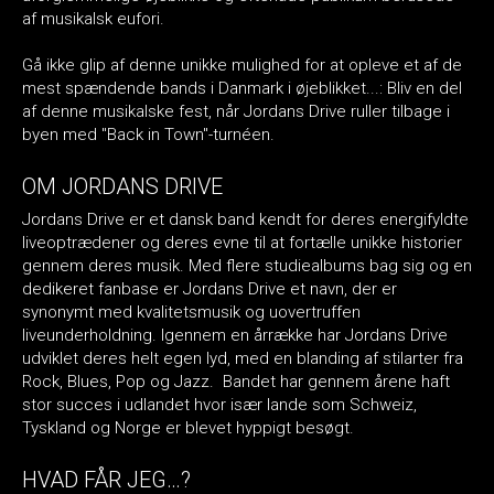
af musikalsk eufori.
Gå ikke glip af denne unikke mulighed for at opleve et af de
mest spændende bands i Danmark i øjeblikket...: Bliv en del
af denne musikalske fest, når Jordans Drive ruller tilbage i
byen med "Back in Town"-turnéen.
OM JORDANS DRIVE
Jordans Drive er et dansk band kendt for deres energifyldte
liveoptrædener og deres evne til at fortælle unikke historier
gennem deres musik. Med flere studiealbums bag sig og en
dedikeret fanbase er Jordans Drive et navn, der er
synonymt med kvalitetsmusik og uovertruffen
liveunderholdning. Igennem en årrække har Jordans Drive
udviklet deres helt egen lyd, med en blanding af stilarter fra
Rock, Blues, Pop og Jazz. Bandet har gennem årene haft
stor succes i udlandet hvor især lande som Schweiz,
Tyskland og Norge er blevet hyppigt besøgt.
⁠HVAD FÅR JEG…?