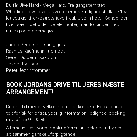
⁠⁠Du får Jive Hard - Mega Hard. Fra gangsterhittet
Whodidelihow… over skizofrenernes kærlighedsballade 'I will
let you go' til orkestrets favoritklub Jive-in hotel. Sange, der
hver især indeholder de elementer, man forbinder med
nutidig og moderne jive.
Jacob Pedersen : sang, guitar
Rasmus Kaufmann : trompet
Søren Dibbern : saxofon
Jesper Ry : bas
Peter Jezn : trommer
BOOK JORDANS DRIVE TIL JERES NÆSTE
ARRANGEMENT!
Du er altid meget velkommen til at kontakte Bookinghuset
telefonisk for priser, yderlig information, ledighed, booking
m.v. på 75 91 00 86
Alternativt, kan vores bookingformular ligeledes udfyldes -
alt sammen ganske uforpligtende.