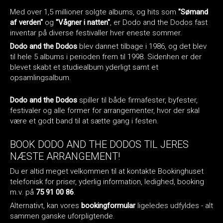
Med over 1,5 millioner solgte albums, og hits som
"Sømand
af verden"
og
"Vågner i natten"
, er Dodo and the Dodos fast
inventar på diverse festivaller hver eneste sommer.
Dodo and the Dodos
blev dannet tilbage i 1986, og det blev
til hele 5 albums i perioden frem til 1998. Sidenhen er der
blevet skabt et studiealbum yderligt samt et
opsamlingsalbum.
Dodo and the Dodos
spiller til både firmafester, byfester,
festivaler og alle former for arrangementer, hvor der skal
være et godt band til at sætte gang i festen.
BOOK DODO AND THE DODOS TIL JERES
NÆSTE ARRANGEMENT!
Du er altid meget velkommen til at kontakte Bookinghuset
telefonisk for priser, yderlig information, ledighed, booking
m.v. på
75 91 00 86
.
Alternativt, kan vores
bookingformular
ligeledes udfyldes - alt
sammen ganske uforpligtende.